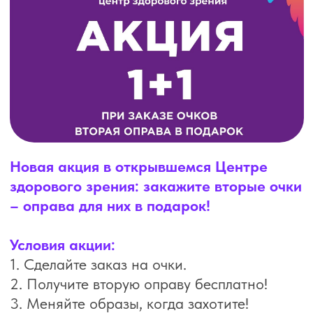
Новая акция в открывшемся Центре
здорового зрения: закажите вторые очки
– оправа для них в подарок!
Условия акции:
1. Сделайте заказ на очки.
2. Получите вторую оправу бесплатно!
3. Меняйте образы, когда захотите!
Создавайте новые образы с модными
оправами из нашей коллекции – для
любого стиля и настроения!
Предложение действительно только в центре
здорового зрения (ул. Новоселов, 21А, ТЦ
"Черезово") до 30 июня 2025г и ограничено
ассортиментом.